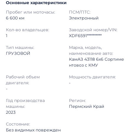
Основные характеристики
Начало торгов:
17.09.2025, 10:22 МСК
Пробег или моточасы:
ПСМ/ПТС:
Конец торгов:
23.09.2025, 14:41 МСК
6 600 км
Электронный
Тип аукциона:
Открытые торги
Кол-во владельцев:
Заводской номер/VIN:
1
XDF6591**********
Начальная цена:
9 160 000 ₽
Тип машины:
Марка, модель,
ГРУЗОВОЙ
наименование авто:
Шаг торгов:
10 000 ₽
КамАЗ 43118 6x6 Сортиме
нтовоз с КМУ
Кол-во ставок:
-
Рабочий объем
Мощность двигателя:
Регион:
Пермский Край
двигателя:
-
-
Год производства
Регион:
машины:
Пермский Край
2023
Состояние:
Без видимых поврежден