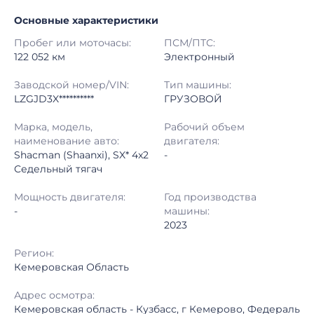
Основные характеристики
Начало торгов:
28.10.2025, 09:15 МСК
Пробег или моточасы:
ПСМ/ПТС:
Конец торгов:
01.11.2025, 15:26 МСК
122 052 км
Электронный
Тип аукциона:
Открытые торги
Заводской номер/VIN:
Тип машины:
LZGJD3X**********
ГРУЗОВОЙ
Начальная цена:
5 340 000 ₽
Марка, модель,
Рабочий объем
наименование авто:
двигателя:
Шаг торгов:
50 000 ₽
Shacman (Shaanxi), SX* 4x2
-
Седельный тягач
Кол-во ставок:
-
Мощность двигателя:
Год производства
Регион:
Кемеровская Область
-
машины:
2023
Регион:
Кемеровская Область
Адрес осмотра:
Кемеровская область - Кузбасс, г Кемерово, Федераль