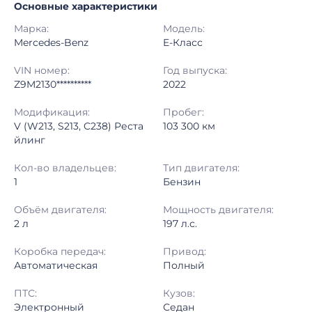
Основные характеристики
Начало торгов:
12.12.2025, 10:00 МСК
Марка:
Модель:
Конец торгов:
15.12.2025, 13:06 МСК
Mercedes-Benz
E-Класс
Тип аукциона:
Открытые торги
VIN номер:
Год выпуска:
Z9M2130**********
2022
Начальная цена:
4 980 000 ₽
Модификация:
Пробег:
V (W213, S213, C238) Реста
103 300 км
Шаг торгов:
50 000 ₽
йлинг
Кол-во ставок:
-
Кол-во владельцев:
Тип двигателя:
1
Бензин
Регион:
Москва
Объём двигателя:
Мощность двигателя:
2 л
197 л.с.
Коробка передач:
Привод:
Автоматическая
Полный
ПТС:
Кузов:
Электронный
Седан