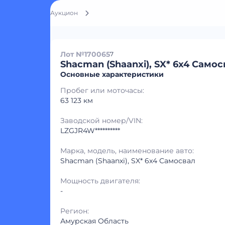
Аукцион
Лот №170065
7
Shacman (Shaanxi), SX* 6x4 Самос
Основные характеристики
Пробег или моточасы:
63 123 км
Заводской номер/VIN:
LZGJR4W**********
Марка, модель, наименование авто:
Shacman (Shaanxi), SX* 6x4 Самосвал
Мощность двигателя:
-
Регион:
Амурская Область