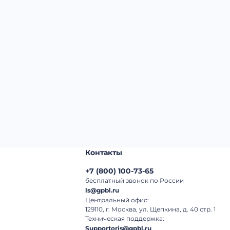
Начальная цена:
5 330 000 ₽
Шаг торгов:
50 000 ₽
Кол-во ставок:
-
Регион:
Амурская Область
Контакты
+7
(
800
)
100-73-65
бесплатный звонок по России
ls@gpbl.ru
Центральный офис:
129110, г. Москва, ул. Щепкина, д. 40 стр. 1
Техническая поддержка:
Supportoris@gpbl.ru