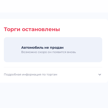
Торги остановлены
Автомобиль не продан
Возможно скоро он появится вновь
Подробная информация по торгам
Начало торгов:
05.03.2026, 12:08 МСК
Конец торгов:
11.03.2026, 12:48 МСК
Тип аукциона:
Открытые торги