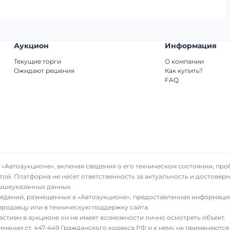
Аукцион
Информация
Текущие торги
О компании
Ожидают решения
Как купить?
FAQ
«Автоаукционе», включая сведения о его техническом состоянии, про
той. Платформа не несет ответственность за актуальность и достове
вышеуказанных данных.
сведений, размещенных в «Автоаукционе», предоставленная информаци
родавцу или в техническую поддержку сайта.
частием в аукционе он не имеет возможности лично осмотреть объект.
имании ст. 447-449 Гражданского кодекса РФ и к нему не применяются