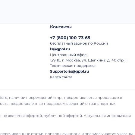
Контакты
+7
(
800
)
100-73-65
бесплатный звонок по России
ls@gpbl.ru
Центральный офис:
129110, г. Москва, ул. Щепкина, д. 40 стр. 1
Техническая поддержка:
Supportoris@gpbl.ru
Карта сайта
беге, наличии повреждений и пр., предоставляется продавцом в
рность предоставленных продавцом сведений о транспортных
я не является офертой, публичной офертой. Актуальная информация
 перечисленные статьи, порядок аукциона и правила участия указаны