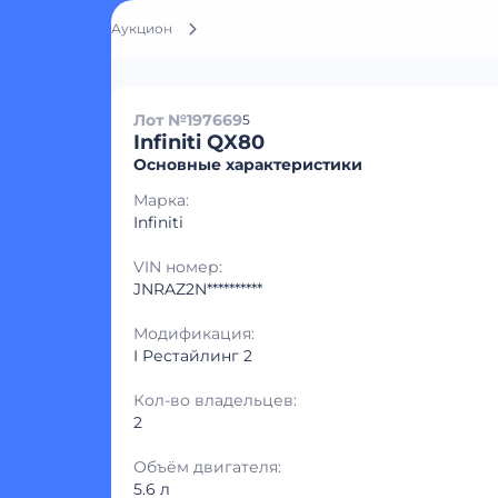
Аукцион
Лот №197669
5
Infiniti QX80
Основные характеристики
Марка:
Infiniti
VIN номер:
JNRAZ2N**********
Модификация:
I Рестайлинг 2
Кол-во владельцев:
2
Объём двигателя:
5.6 л