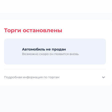
Торги остановлены
Автомобиль не продан
Возможно скоро он появится вновь
Подробная информация по торгам
Начало торгов:
12.05.2026, 10:02 МСК
Конец торгов:
15.05.2026, 10:31 МСК
Тип аукциона:
Открытые торги