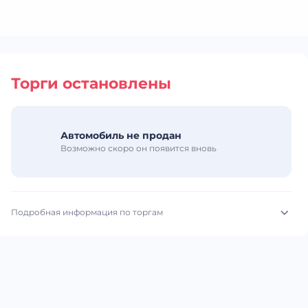
Торги остановлены
Автомобиль не продан
Возможно скоро он появится вновь
Подробная информация по торгам
Начало торгов:
28.05.2026, 13:08 МСК
Конец торгов:
29.05.2026, 12:05 МСК
Тип аукциона:
Открытые торги