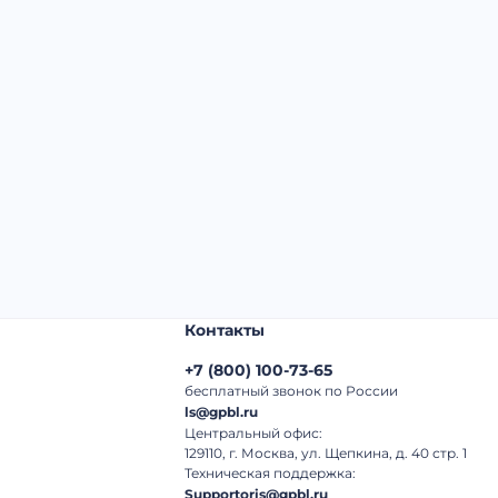
Начальная цена:
2 490 000 ₽
Шаг торгов:
50 000 ₽
Кол-во ставок:
-
Регион:
Воронежская Область
Контакты
+7
(
800
)
100-73-65
бесплатный звонок по России
ls@gpbl.ru
Центральный офис:
129110, г. Москва, ул. Щепкина, д. 40 стр. 1
Техническая поддержка:
Supportoris@gpbl.ru