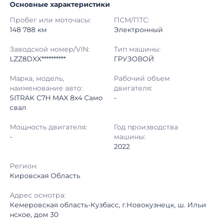
Основные характеристики
Начало торгов:
10.07.2026, 06:37 МСК
Пробег или моточасы:
ПСМ/ПТС:
Конец торгов:
10.07.2026, 11:19 МСК
148 788 км
Электронный
Тип аукциона:
Открытые торги
Заводской номер/VIN:
Тип машины:
LZZ8DXX**********
ГРУЗОВОЙ
Начальная цена:
5 400 000 ₽
Марка, модель,
Рабочий объем
наименование авто:
двигателя:
Шаг торгов:
50 000 ₽
SITRAK C7H MAX 8x4 Само
-
свал
Кол-во ставок:
-
Мощность двигателя:
Год производства
Регион:
Кировская Область
-
машины:
2022
Регион:
Кировская Область
Адрес осмотра:
Кемеровская область-Кузбасс, г.Новокузнецк, ш. Ильи
нское, дом 30