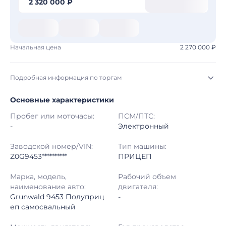
2 320 000 ₽
Начальная цена
2 270 000 ₽
Подробная информация по торгам
Основные характеристики
Начало торгов:
07.08.2026, 09:14 МСК
Пробег или моточасы:
ПСМ/ПТС:
Конец торгов:
14.08.2026, 09:14 МСК
-
Электронный
Тип аукциона:
Открытые торги
Заводской номер/VIN:
Тип машины:
Z0G9453**********
ПРИЦЕП
Начальная цена:
2 270 000 ₽
Марка, модель,
Рабочий объем
наименование авто:
двигателя:
Шаг торгов:
50 000 ₽
Grunwald 9453 Полуприц
-
еп самосвальный
Кол-во ставок:
-