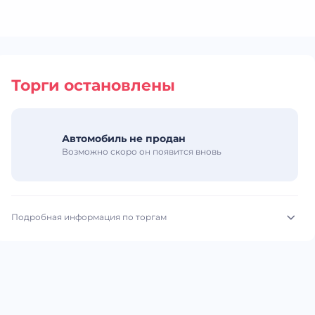
Торги остановлены
Автомобиль не продан
Возможно скоро он появится вновь
Подробная информация по торгам
Начало торгов:
21.07.2026, 09:12 МСК
Конец торгов:
23.07.2026, 08:08 МСК
Тип аукциона:
Открытые торги