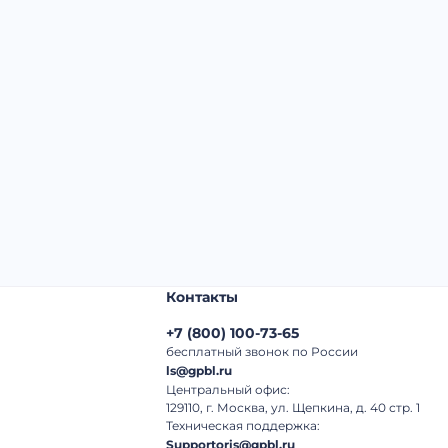
Начальная цена:
4 620 000 ₽
Шаг торгов:
50 000 ₽
Кол-во ставок:
-
Регион:
Самарская Область
Контакты
+7
(
800
)
100-73-65
бесплатный звонок по России
ls@gpbl.ru
Центральный офис:
129110, г. Москва, ул. Щепкина, д. 40 стр. 1
Техническая поддержка:
Supportoris@gpbl.ru