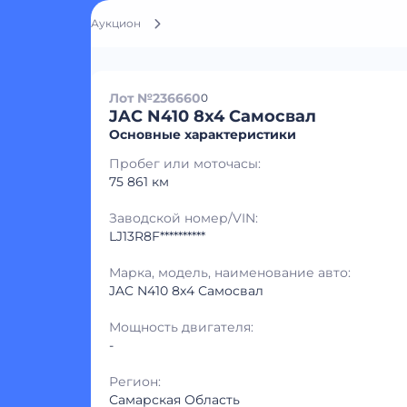
Аукцион
Лот №236660
0
JAC N410 8x4 Самосвал
Основные характеристики
Пробег или моточасы:
75 861 км
Заводской номер/VIN:
LJ13R8F**********
Марка, модель, наименование авто:
JAC N410 8x4 Самосвал
Мощность двигателя:
-
Регион:
Самарская Область