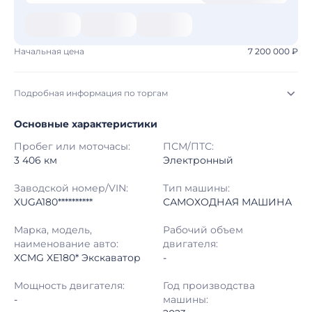
Начальная цена
7 200 000 ₽
Подробная информация по торгам
Основные характеристики
Начало торгов:
31.07.2026, 09:00 МСК
Пробег или моточасы:
ПСМ/ПТС:
Конец торгов:
07.08.2026, 09:00 МСК
3 406 км
Электронный
Тип аукциона:
Открытые торги
Заводской номер/VIN:
Тип машины:
XUGA180**********
САМОХОДНАЯ МАШИНА
Начальная цена:
7 200 000 ₽
Марка, модель,
Рабочий объем
наименование авто:
двигателя:
Шаг торгов:
50 000 ₽
XCMG XE180* Экскаватор
-
Кол-во ставок:
-
Мощность двигателя:
Год производства
-
машины:
Регион:
Татарстан Республика