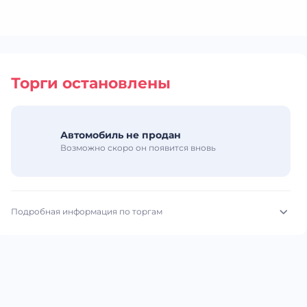
Торги остановлены
Автомобиль не продан
Возможно скоро он появится вновь
Подробная информация по торгам
Начало торгов:
15.07.2026, 23:41 МСК
Конец торгов:
21.07.2026, 14:24 МСК
Тип аукциона:
Открытые торги