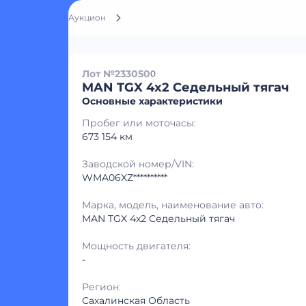
Аукцион
Лот №233050
0
MAN TGX 4x2 Седельный тягач
Основные характеристики
Пробег или моточасы:
673 154 км
Заводской номер/VIN:
WMA06XZ**********
Марка, модель, наименование авто:
MAN TGX 4x2 Седельный тягач
Мощность двигателя:
-
Регион:
Сахалинская Область