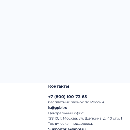
Начальная цена:
5 500 000 ₽
Шаг торгов:
50 000 ₽
Кол-во ставок:
-
Регион:
Сахалинская Область
Контакты
+7
(
800
)
100-73-65
бесплатный звонок по России
ls@gpbl.ru
Центральный офис:
129110, г. Москва, ул. Щепкина, д. 40 стр. 1
Техническая поддержка:
Supportoris@gpbl.ru