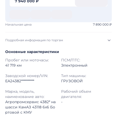
7 940 000 ₽
Начальная цена
7 890 000 ₽
Подробная информация по торгам
Основные характеристики
Начало торгов:
05.08.2026, 09:06 МСК
Пробег или моточасы:
ПСМ/ПТС:
Конец торгов:
12.08.2026, 09:06 МСК
41 719 км
Электронный
Тип аукциона:
Открытые торги
Заводской номер/VIN:
Тип машины:
EA24382**********
ГРУЗОВОЙ
Начальная цена:
7 890 000 ₽
Марка, модель,
Рабочий объем
наименование авто:
двигателя:
Шаг торгов:
50 000 ₽
Агропромсервис 4382* на
-
шасси КамАЗ 43118 6x6 Бо
Кол-во ставок:
-
ртовой с КМУ