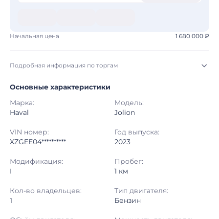
Начальная цена
1 680 000 ₽
Подробная информация по торгам
Основные характеристики
Начало торгов:
06.08.2026, 09:02 МСК
Марка:
Модель:
Конец торгов:
13.08.2026, 09:02 МСК
Haval
Jolion
Тип аукциона:
Открытые торги
VIN номер:
Год выпуска:
XZGEE04**********
2023
Начальная цена:
1 680 000 ₽
Модификация:
Пробег:
I
1 км
Шаг торгов:
50 000 ₽
Кол-во владельцев:
Тип двигателя:
Кол-во ставок:
-
1
Бензин
Регион:
Саратовская Область