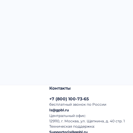
Начальная цена:
1 320 000 ₽
Шаг торгов:
50 000 ₽
Кол-во ставок:
-
Регион:
Санкт-Петербург
Контакты
+7
(
800
)
100-73-65
бесплатный звонок по России
ls@gpbl.ru
Центральный офис:
129110, г. Москва, ул. Щепкина, д. 40 стр. 1
Техническая поддержка:
Supportoris@gpbl.ru