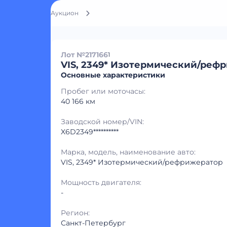
Аукцион
Лот №217166
1
VIS, 2349* Изотермический/реф
Основные характеристики
Пробег или моточасы:
40 166 км
Заводской номер/VIN:
X6D2349**********
Марка, модель, наименование авто:
VIS, 2349* Изотермический/рефрижератор
Мощность двигателя:
-
Регион:
Санкт-Петербург