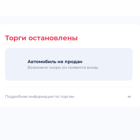
Торги остановлены
Автомобиль не продан
Возможно скоро он появится вновь
Подробная информация по торгам
Начало торгов:
22.06.2026, 10:10 МСК
Конец торгов:
23.06.2026, 09:03 МСК
Тип аукциона:
Открытые торги