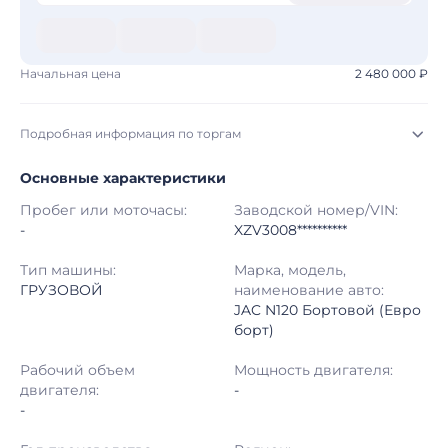
Начальная цена
2 480 000 ₽
Подробная информация по торгам
Основные характеристики
Начало торгов:
03.08.2026, 09:04 МСК
Пробег или моточасы:
Заводской номер/VIN:
Конец торгов:
10.08.2026, 09:04 МСК
-
XZV3008**********
Тип аукциона:
Открытые торги
Тип машины:
Марка, модель,
ГРУЗОВОЙ
наименование авто:
JAC N120 Бортовой (Евро
Начальная цена:
2 480 000 ₽
борт)
Шаг торгов:
50 000 ₽
Рабочий объем
Мощность двигателя:
двигателя:
-
Кол-во ставок:
-
-
Регион:
Московская Область