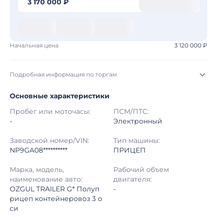
3 170 000 ₽
Начальная цена
3 120 000 ₽
Подробная информация по торгам
Основные характеристики
Начало торгов:
03.08.2026, 23:28 МСК
Пробег или моточасы:
ПСМ/ПТС:
Конец торгов:
11.08.2026, 00:28 МСК
-
Электронный
Тип аукциона:
Открытые торги
Заводской номер/VIN:
Тип машины:
NP9GA08**********
ПРИЦЕП
Начальная цена:
3 120 000 ₽
Марка, модель,
Рабочий объем
наименование авто:
двигателя:
Шаг торгов:
50 000 ₽
OZGUL TRAILER G* Полуп
-
рицеп контейнеровоз 3 о
Кол-во ставок:
-
си