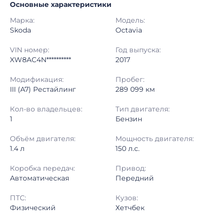
Основные характеристики
Начало торгов:
29.07.2026, 21:24 МСК
Марка:
Модель:
Конец торгов:
30.07.2026, 11:36 МСК
Skoda
Octavia
Тип аукциона:
Открытые торги
VIN номер:
Год выпуска:
XW8AC4N**********
2017
Начальная цена:
1 380 000 ₽
Модификация:
Пробег:
III (A7) Рестайлинг
289 099 км
Шаг торгов:
50 000 ₽
Кол-во владельцев:
Тип двигателя:
Кол-во ставок:
-
1
Бензин
Регион:
Москва
Объём двигателя:
Мощность двигателя:
1.4 л
150 л.с.
Коробка передач:
Привод:
Автоматическая
Передний
ПТС:
Кузов:
Физический
Хетчбек