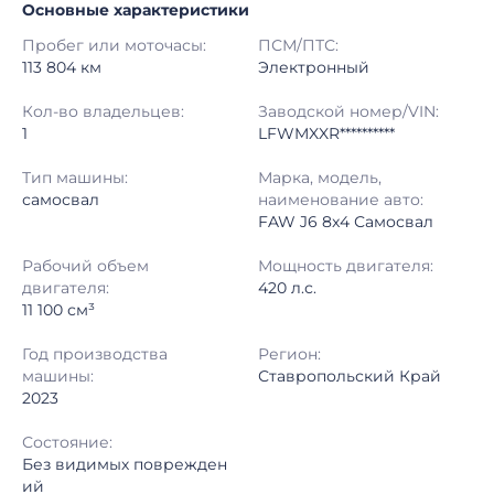
Основные характеристики
Начало торгов:
04.06.2026, 12:22 МСК
Пробег или моточасы:
ПСМ/ПТС:
Конец торгов:
05.06.2026, 14:56 МСК
113 804 км
Электронный
Тип аукциона:
Открытые торги
Кол-во владельцев:
Заводской номер/VIN:
1
LFWMXXR**********
Начальная цена:
3 690 000 ₽
Тип машины:
Марка, модель,
самосвал
наименование авто:
Шаг торгов:
50 000 ₽
FAW J6 8x4 Самосвал
Кол-во ставок:
-
Рабочий объем
Мощность двигателя:
двигателя:
420 л.с.
Регион:
Ставропольский Край
11 100 см³
Год производства
Регион:
машины:
Ставропольский Край
2023
Состояние:
Без видимых поврежден
ий