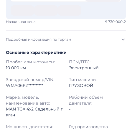
Начальная цена
9 730 000 ₽
Подробная информация по торгам
Основные характеристики
Начало торгов:
07.08.2026, 00:30 МСК
Пробег или моточасы:
ПСМ/ПТС:
Конец торгов:
14.08.2026, 01:30 МСК
10 000 км
Электронный
Тип аукциона:
Открытые торги
Заводской номер/VIN:
Тип машины:
WMA06KZ**********
ГРУЗОВОЙ
Начальная цена:
9 730 000 ₽
Марка, модель,
Рабочий объем
наименование авто:
двигателя:
Шаг торгов:
50 000 ₽
MAN TGX 4x2 Седельный т
-
ягач
Кол-во ставок:
-
Мощность двигателя:
Год производства
Регион:
Московская Область