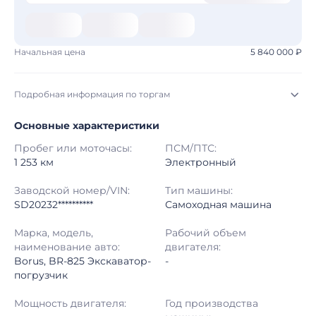
Начальная цена
5 840 000 ₽
Подробная информация по торгам
Основные характеристики
Начало торгов:
07.08.2026, 00:30 МСК
Пробег или моточасы:
ПСМ/ПТС:
Конец торгов:
14.08.2026, 01:30 МСК
1 253 км
Электронный
Тип аукциона:
Открытые торги
Заводской номер/VIN:
Тип машины:
SD20232**********
Самоходная машина
Начальная цена:
5 840 000 ₽
Марка, модель,
Рабочий объем
наименование авто:
двигателя:
Шаг торгов:
50 000 ₽
Borus, BR-825 Экскаватор-
-
погрузчик
Кол-во ставок:
-
Мощность двигателя:
Год производства
Регион:
Московская Область