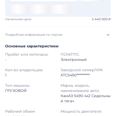
Начальная цена
2 440 000 ₽
Подробная информация по торгам
Основные характеристики
Начало торгов:
06.08.2026, 21:23 МСК
Пробег или моточасы:
ПСМ/ПТС:
Конец торгов:
13.08.2026, 20:12 МСК
-
Электронный
Тип аукциона:
Открытые торги
Кол-во владельцев:
Заводской номер/VIN:
1
XTC5490**********
Начальная цена:
2 440 000 ₽
Тип машины:
Марка, модель,
ГРУЗОВОЙ
наименование авто:
Шаг торгов:
50 000 ₽
КамАЗ 5490 4x2 Седельны
й тягач
Кол-во ставок:
-
Рабочий объем
Мощность двигателя:
Регион:
Вологодская Область