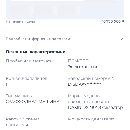
Начальная цена
10 730 000 ₽
Подробная информация по торгам
Основные характеристики
Начало торгов:
07.08.2026, 07:17 МСК
Пробег или моточасы:
ПСМ/ПТС:
Конец торгов:
14.08.2026, 07:04 МСК
-
Электронный
Тип аукциона:
Открытые торги
Кол-во владельцев:
Заводской номер/VIN:
1
LYSDAX7**********
Начальная цена:
10 730 000 ₽
Тип машины:
Марка, модель,
САМОХОДНАЯ МАШИНА
наименование авто:
Шаг торгов:
50 000 ₽
DAXIN DX230* Экскаватор
Кол-во ставок:
-
Рабочий объем
Мощность двигателя:
двигателя:
-
Регион:
Ханты-Мансийский Автономный округ - Югра Автономный округ