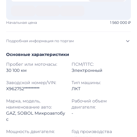
Начальная цена
1 560 000 ₽
Подробная информация по торгам
Основные характеристики
Начало торгов:
05.08.2026, 09:00 МСК
Пробег или моточасы:
ПСМ/ПТС:
Конец торгов:
12.08.2026, 09:00 МСК
30 100 км
Электронный
Тип аукциона:
Открытые торги
Заводской номер/VIN:
Тип машины:
X962752**********
ЛКТ
Начальная цена:
1 560 000 ₽
Марка, модель,
Рабочий объем
наименование авто:
двигателя:
Шаг торгов:
50 000 ₽
GAZ, SOBOL Микроавтобу
-
с
Кол-во ставок:
-
Мощность двигателя:
Год производства
Регион:
Ставропольский Край