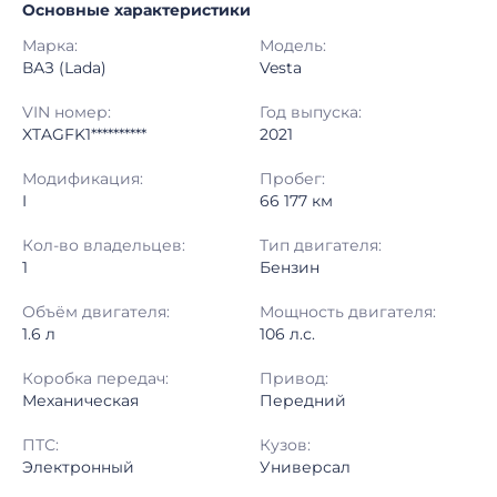
Основные характеристики
Начало торгов:
26.06.2026, 13:08 МСК
Марка:
Модель:
Конец торгов:
29.06.2026, 09:09 МСК
ВАЗ (Lada)
Vesta
Тип аукциона:
Открытые торги
VIN номер:
Год выпуска:
XTAGFK1**********
2021
Начальная цена:
1 120 000 ₽
Модификация:
Пробег:
I
66 177 км
Шаг торгов:
50 000 ₽
Кол-во владельцев:
Тип двигателя:
Кол-во ставок:
-
1
Бензин
Регион:
Московская Область
Объём двигателя:
Мощность двигателя:
1.6 л
106 л.с.
Коробка передач:
Привод:
Механическая
Передний
ПТС:
Кузов:
Электронный
Универсал