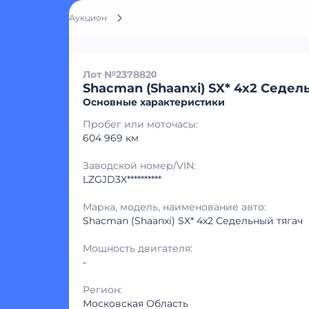
Аукцион
Лот №237882
0
Shacman (Shaanxi) SX* 4x2 Седел
Основные характеристики
Пробег или моточасы:
604 969 км
Заводской номер/VIN:
LZGJD3X**********
Марка, модель, наименование авто:
Shacman (Shaanxi) SX* 4x2 Седельный тягач
Мощность двигателя:
-
Регион:
Московская Область