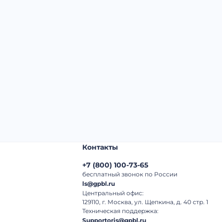
Начальная цена:
3 780 000 ₽
Шаг торгов:
50 000 ₽
Кол-во ставок:
-
Регион:
Московская Область
Контакты
+7
(
800
)
100-73-65
бесплатный звонок по России
ls@gpbl.ru
Центральный офис:
129110, г. Москва, ул. Щепкина, д. 40 стр. 1
Техническая поддержка:
Supportoris@gpbl.ru