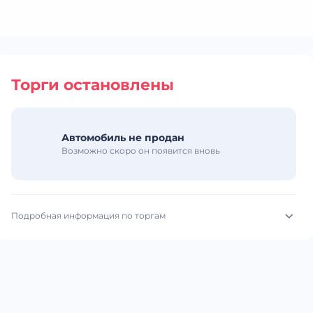
Торги остановлены
Автомобиль не продан
Возможно скоро он появится вновь
Подробная информация по торгам
Начало торгов:
22.07.2026, 09:04 МСК
Конец торгов:
22.07.2026, 11:10 МСК
Тип аукциона:
Открытые торги