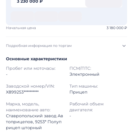
3 230 000 ₽
Начальная цена
3 180 000 ₽
Подробная информация по торгам
Основные характеристики
Начало торгов:
06.08.2026, 17:23 МСК
Пробег или моточасы:
ПСМ/ПТС:
Конец торгов:
13.08.2026, 15:30 МСК
-
Электронный
Тип аукциона:
Открытые торги
Заводской номер/VIN:
Тип машины:
X899253**********
Прицеп
Начальная цена:
3 180 000 ₽
Марка, модель,
Рабочий объем
наименование авто:
двигателя:
Шаг торгов:
50 000 ₽
Ставропольский завод Ав
-
топрицепов, 9253* Полуп
Кол-во ставок:
-
рицеп шторный