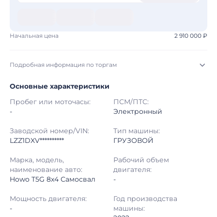
Начальная цена
2 910 000 ₽
Подробная информация по торгам
Основные характеристики
Начало торгов:
07.08.2026, 14:42 МСК
Пробег или моточасы:
ПСМ/ПТС:
Конец торгов:
14.08.2026, 15:00 МСК
-
Электронный
Тип аукциона:
Открытые торги
Заводской номер/VIN:
Тип машины:
LZZ1DXV**********
ГРУЗОВОЙ
Начальная цена:
2 910 000 ₽
Марка, модель,
Рабочий объем
наименование авто:
двигателя:
Шаг торгов:
50 000 ₽
Howo T5G 8x4 Самосвал
-
Кол-во ставок:
-
Мощность двигателя:
Год производства
-
машины:
Регион:
Свердловская Область