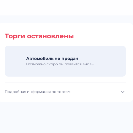
Торги остановлены
Автомобиль не продан
Возможно скоро он появится вновь
Подробная информация по торгам
Начало торгов:
06.07.2026, 16:14 МСК
Конец торгов:
08.07.2026, 09:58 МСК
Тип аукциона:
Открытые торги