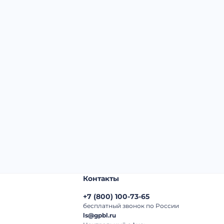
Начальная цена:
4 420 000 ₽
Шаг торгов:
50 000 ₽
Кол-во ставок:
-
Регион:
Московская Область
Контакты
+7
(
800
)
100-73-65
бесплатный звонок по России
ls@gpbl.ru