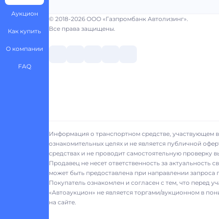
Аукцион
© 2018-2026 ООО «Газпромбанк Автолизинг».
Все права защищены.
Как купить
О компании
FAQ
Информация о транспортном средстве, участвующем в 
ознакомительных целях и не является публичной офер
средствах и не проводит самостоятельную проверку 
Продавец не несет ответственность за актуальность 
может быть предоставлена при направлении запроса п
Покупатель ознакомлен и согласен с тем, что перед у
«Автоаукцион» не является торгами/аукционном в пон
на сайте.