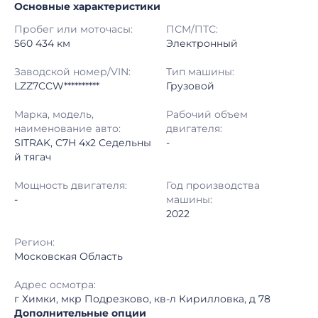
Основные характеристики
Начало торгов:
12.06.2026, 17:16 МСК
Пробег или моточасы:
ПСМ/ПТС:
Конец торгов:
15.06.2026, 13:48 МСК
560 434 км
Электронный
Тип аукциона:
Открытые торги
Заводской номер/VIN:
Тип машины:
LZZ7CCW**********
Грузовой
Начальная цена:
3 060 000 ₽
Марка, модель,
Рабочий объем
наименование авто:
двигателя:
Шаг торгов:
50 000 ₽
SITRAK, C7H 4x2 Седельны
-
й тягач
Кол-во ставок:
-
Мощность двигателя:
Год производства
Регион:
Московская Область
-
машины:
2022
Регион:
Московская Область
Адрес осмотра:
г Химки, мкр Подрезково, кв-л Кирилловка, д 78
Дополнительные опции