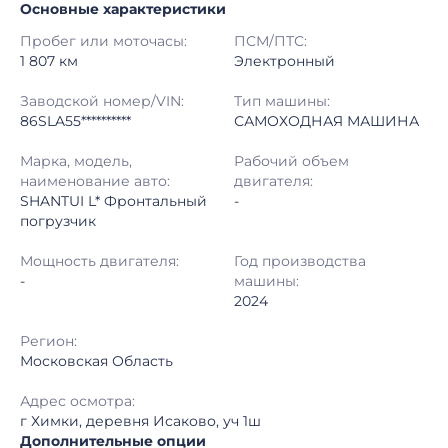
Основные характеристики
Начало торгов:
05.06.2026, 16:14 МСК
Пробег или моточасы:
ПСМ/ПТС:
Конец торгов:
11.06.2026, 12:46 МСК
1 807 км
Электронный
Тип аукциона:
Открытые торги
Заводской номер/VIN:
Тип машины:
86SLA55**********
САМОХОДНАЯ МАШИНА
Начальная цена:
5 450 000 ₽
Марка, модель,
Рабочий объем
наименование авто:
двигателя:
Шаг торгов:
50 000 ₽
SHANTUI L* Фронтальный
-
погрузчик
Кол-во ставок:
-
Мощность двигателя:
Год производства
Регион:
Московская Область
-
машины:
2024
Регион:
Московская Область
Адрес осмотра:
г Химки, деревня Исаково, уч 1ш
Дополнительные опции