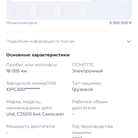
Начальная цена
6 300 000 ₽
Подробная информация по торгам
Основные характеристики
Начало торгов:
05.08.2026, 09:08 МСК
Пробег или моточасы:
ПСМ/ПТС:
Конец торгов:
12.08.2026, 09:08 МСК
18 005 км
Электронный
Тип аукциона:
Открытые торги
Заводской номер/VIN:
Тип машины:
X1PC300**********
Грузовой
Начальная цена:
6 300 000 ₽
Марка, модель,
Рабочий объем
наименование авто:
двигателя:
Шаг торгов:
50 000 ₽
Ural, С35510 6x4 Самосвал
-
Кол-во ставок:
-
Мощность двигателя:
Год производства
-
машины:
Регион:
Московская Область