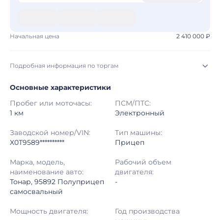
Начальная цена
2 410 000 ₽
Подробная информация по торгам
Основные характеристики
Начало торгов:
06.08.2026, 19:18 МСК
Пробег или моточасы:
ПСМ/ПТС:
Конец торгов:
17.08.2026, 18:08 МСК
1 км
Электронный
Тип аукциона:
Открытые торги
Заводской номер/VIN:
Тип машины:
X0T9589**********
Прицеп
Начальная цена:
2 410 000 ₽
Марка, модель,
Рабочий объем
наименование авто:
двигателя:
Шаг торгов:
50 000 ₽
Тонар, 95892 Полуприцеп
-
самосвальный
Кол-во ставок:
-
Мощность двигателя:
Год производства
Регион:
Московская Область