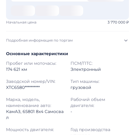
Начальная цена
3 770 000 ₽
Подробная информация по торгам
Основные характеристики
Начало торгов:
06.08.2026, 01:10 МСК
Пробег или моточасы:
ПСМ/ПТС:
Конец торгов:
14.08.2026, 00:30 МСК
174 621 км
Электронный
Тип аукциона:
Открытые торги
Заводской номер/VIN:
Тип машины:
XTC6580**********
грузовой
Начальная цена:
3 770 000 ₽
Марка, модель,
Рабочий объем
наименование авто:
двигателя:
Шаг торгов:
50 000 ₽
КамАЗ, 65801 8x4 Самосва
-
л
Кол-во ставок:
-
Мощность двигателя:
Год производства
Регион:
Башкортостан Республика