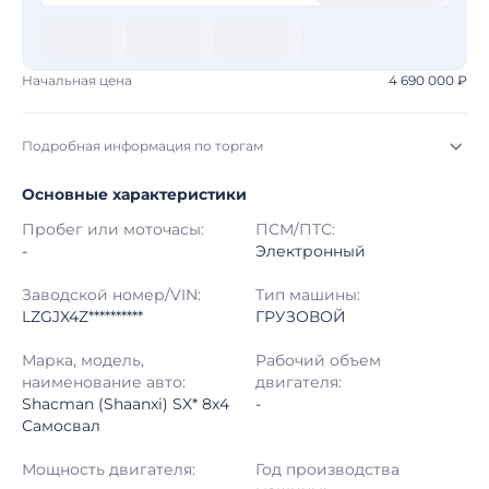
Начальная цена
4 690 000 ₽
Подробная информация по торгам
Основные характеристики
Начало торгов:
04.08.2026, 02:27 МСК
Пробег или моточасы:
ПСМ/ПТС:
Конец торгов:
12.08.2026, 01:50 МСК
-
Электронный
Тип аукциона:
Открытые торги
Заводской номер/VIN:
Тип машины:
LZGJX4Z**********
ГРУЗОВОЙ
Начальная цена:
4 690 000 ₽
Марка, модель,
Рабочий объем
наименование авто:
двигателя:
Шаг торгов:
50 000 ₽
Shacman (Shaanxi) SX* 8x4
-
Самосвал
Кол-во ставок:
-
Мощность двигателя:
Год производства
Регион:
Иркутская Область