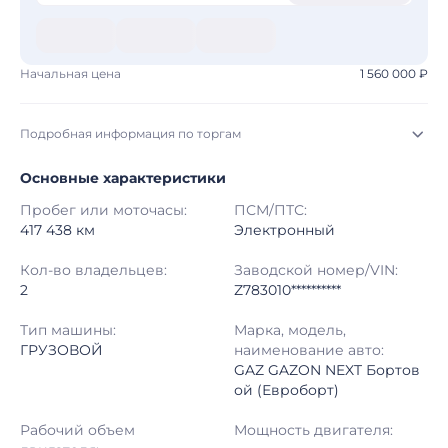
Начальная цена
1 560 000 ₽
Подробная информация по торгам
Основные характеристики
Начало торгов:
05.08.2026, 04:10 МСК
Пробег или моточасы:
ПСМ/ПТС:
Конец торгов:
12.08.2026, 01:42 МСК
417 438 км
Электронный
Тип аукциона:
Открытые торги
Кол-во владельцев:
Заводской номер/VIN:
2
Z783010**********
Начальная цена:
1 560 000 ₽
Тип машины:
Марка, модель,
ГРУЗОВОЙ
наименование авто:
Шаг торгов:
50 000 ₽
GAZ GAZON NEXT Бортов
ой (Евроборт)
Кол-во ставок:
-
Рабочий объем
Мощность двигателя:
Регион:
Тюменская Область