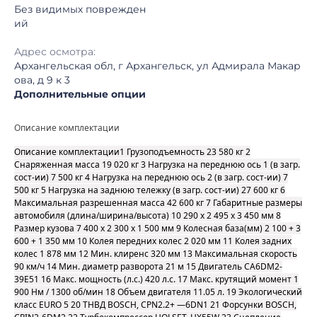
Без видимых поврежден
ий
Адрес осмотра:
Архангельская обл, г Архангельск, ул Адмирала Макар
ова, д 9 к 3
Дополнительные опции
Описание комплектации
Описание комплектации1 Грузоподъемность 23 580 кг 2
Снаряженная масса 19 020 кг 3 Нагрузка на переднюю ось 1 (в загр.
сост-ии) 7 500 кг 4 Нагрузка на переднюю ось 2 (в загр. сост-ии) 7
500 кг 5 Нагрузка на заднюю тележку (в загр. сост-ии) 27 600 кг 6
Максимальная разрешенная масса 42 600 кг 7 Габаритные размеры
автомобиля (длина/ширина/высота) 10 290 х 2 495 х 3 450 мм 8
Размер кузова 7 400 x 2 300 x 1 500 мм 9 Колесная база(мм) 2 100 + 3
600 + 1 350 мм 10 Колея передних колес 2 020 мм 11 Колея задних
колес 1 878 мм 12 Мин. клиренс 320 мм 13 Максимальная скорость
90 км/ч 14 Мин. диаметр разворота 21 м 15 Двигатель CA6DM2-
39E51 16 Макс. мощность (л.с.) 420 л.с. 17 Макс. крутящий момент 1
900 Нм / 1300 об/мин 18 Объем двигателя 11.05 л. 19 Экологический
класс EURO 5 20 ТНВД BOSCH, CPN2.2+ —6DN1 21 Форсунки BOSCH,