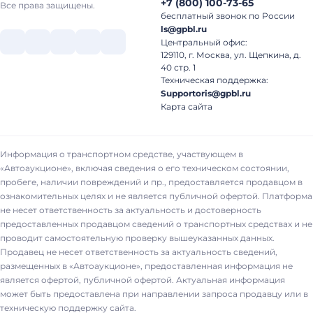
13 Максимальная скорость 90 км/ч
+7
(
800
)
100-73-65
Все права защищены.
14 Мин. диаметр разворота 21 м
бесплатный звонок по России
15 Двигатель CA6DM2-39E51
ls@gpbl.ru
16 Макс. мощность (л.с.) 420 л.с.
Центральный офис:
17 Макс. крутящий момент 1 900 Нм / 1300 об/мин
129110, г. Москва, ул. Щепкина, д.
18 Объем двигателя 11.05 л.
40 стр. 1
19 Экологический класс EURO 5
Техническая поддержка:
20 ТНВД BOSCH, CPN2.2+ —6DN1
Supportoris@gpbl.ru
21 Форсунки BOSCH, CRIN2-6DM2
Карта сайта
22 Турбокомпрессор HOLSET, HX55W
23 Сцепление YIDONG Ф430
24 КПП с КОМ FAST,12JSD220
25 Ведущий мост Hub-reduction Ratio 5.921
Информация о транспортном средстве, участвующем в
26 Шины 315/80 R22.5
«Автоаукционе», включая сведения о его техническом состоянии,
27 Автоматический регулятор тормозов Haldex
пробеге, наличии повреждений и пр., предоставляется продавцом в
28 Антиблокировочная тормозная система WABCO
ознакомительных целях и не является публичной офертой. Платформа
29 Узел воздухоосушителя и клапаны WABCO
не несет ответственность за актуальность и достоверность
30 Кабина со спальным местом да
предоставленных продавцом сведений о транспортных средствах и не
31 Пневматическое сиденье водителя да
проводит самостоятельную проверку вышеуказанных данных.
32 Сепаратор с подогревом топлива и встроенным электрическим
Продавец не несет ответственность за актуальность сведений,
насосом да
33 Кондиционер да
размещенных в «Автоаукционе», предоставленная информация не
34 Автомагнитола да
является офертой, публичной офертой. Актуальная информация
35 Топливный бак 400 л.
может быть предоставлена при направлении запроса продавцу или в
36 Держатель запасного колеса да
техническую поддержку сайта.