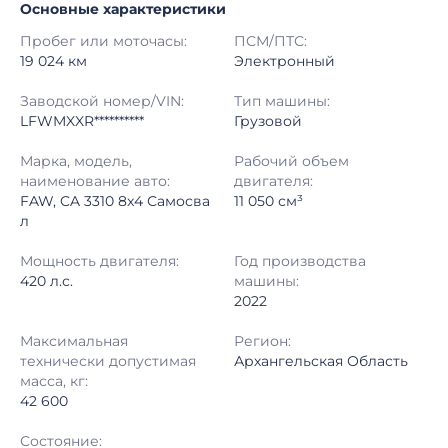
Основные характеристики
Начало торгов:
13.07.2026, 10:12 МСК
Пробег или моточасы:
ПСМ/ПТС:
Конец торгов:
17.07.2026, 09:37 МСК
19 024 км
Электронный
Тип аукциона:
Открытые торги
Заводской номер/VIN:
Тип машины:
LFWMXXR**********
Грузовой
Начальная цена:
2 220 000 ₽
Марка, модель,
Рабочий объем
наименование авто:
двигателя:
Шаг торгов:
50 000 ₽
FAW, CA 3310 8x4 Самосва
11 050 см³
л
Кол-во ставок:
-
Мощность двигателя:
Год производства
Регион:
Архангельская Область
420 л.с.
машины:
2022
Максимальная
Регион:
технически допустимая
Архангельская Область
масса, кг:
42 600
Состояние: