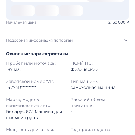
Начальная цена
2 130 000 ₽
Подробная информация по торгам
Основные характеристики
Начало торгов:
03.08.2026, 10:18 МСК
Пробег или моточасы:
ПСМ/ПТС:
Конец торгов:
10.08.2026, 10:18 МСК
187 м.ч.
Физический
Тип аукциона:
Открытые торги
Заводской номер/VIN:
Тип машины:
151/Y4R**********
самоходная машина
Начальная цена:
2 130 000 ₽
Марка, модель,
Рабочий объем
наименование авто:
двигателя:
Шаг торгов:
50 000 ₽
Беларус 82.1 Машина для
-
выемки грунта
Кол-во ставок:
-
Мощность двигателя:
Год производства
Регион:
Волгоградская Область