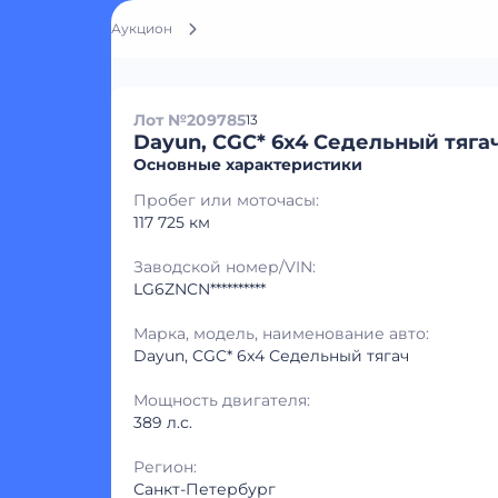
Аукцион
Лот №209785
13
Dayun, CGC* 6x4 Седельный тяга
Основные характеристики
Пробег или моточасы:
117 725 км
Заводской номер/VIN:
LG6ZNCN**********
Марка, модель, наименование авто:
Dayun, CGC* 6x4 Седельный тягач
Мощность двигателя:
389 л.с.
Регион:
Санкт-Петербург