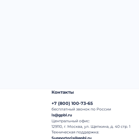
Начальная цена:
5 400 000 ₽
Шаг торгов:
50 000 ₽
Кол-во ставок:
-
Регион:
Санкт-Петербург
Контакты
+7
(
800
)
100-73-65
бесплатный звонок по России
ls@gpbl.ru
Центральный офис:
129110, г. Москва, ул. Щепкина, д. 40 стр. 1
Техническая поддержка:
Supportoris@gpbl.ru