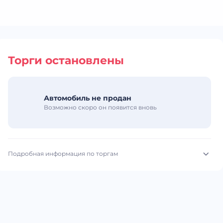
Торги остановлены
Автомобиль не продан
Возможно скоро он появится вновь
Подробная информация по торгам
Начало торгов:
08.06.2026, 10:02 МСК
Конец торгов:
09.06.2026, 12:34 МСК
Тип аукциона:
Открытые торги