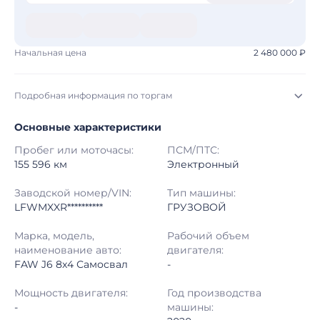
Начальная цена
2 480 000 ₽
Подробная информация по торгам
Основные характеристики
Начало торгов:
03.08.2026, 10:18 МСК
Пробег или моточасы:
ПСМ/ПТС:
Конец торгов:
10.08.2026, 10:18 МСК
155 596 км
Электронный
Тип аукциона:
Открытые торги
Заводской номер/VIN:
Тип машины:
LFWMXXR**********
ГРУЗОВОЙ
Начальная цена:
2 480 000 ₽
Марка, модель,
Рабочий объем
наименование авто:
двигателя:
Шаг торгов:
50 000 ₽
FAW J6 8x4 Самосвал
-
Кол-во ставок:
-
Мощность двигателя:
Год производства
-
машины:
Регион:
Башкортостан Республика