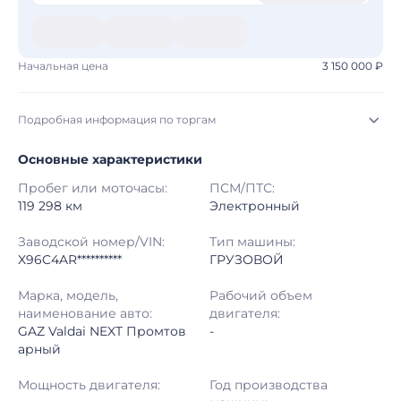
Начальная цена
3 150 000 ₽
Подробная информация по торгам
Основные характеристики
Начало торгов:
03.08.2026, 10:18 МСК
Пробег или моточасы:
ПСМ/ПТС:
Конец торгов:
10.08.2026, 10:18 МСК
119 298 км
Электронный
Тип аукциона:
Открытые торги
Заводской номер/VIN:
Тип машины:
X96C4AR**********
ГРУЗОВОЙ
Начальная цена:
3 150 000 ₽
Марка, модель,
Рабочий объем
наименование авто:
двигателя:
Шаг торгов:
50 000 ₽
GAZ Valdai NEXT Промтов
-
арный
Кол-во ставок:
-
Мощность двигателя:
Год производства
Регион:
Башкортостан Республика