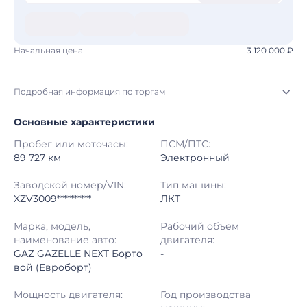
Начальная цена
3 120 000 ₽
Подробная информация по торгам
Основные характеристики
Начало торгов:
03.08.2026, 10:18 МСК
Пробег или моточасы:
ПСМ/ПТС:
Конец торгов:
10.08.2026, 10:18 МСК
89 727 км
Электронный
Тип аукциона:
Открытые торги
Заводской номер/VIN:
Тип машины:
XZV3009**********
ЛКТ
Начальная цена:
3 120 000 ₽
Марка, модель,
Рабочий объем
наименование авто:
двигателя:
Шаг торгов:
50 000 ₽
GAZ GAZELLE NEXT Борто
-
вой (Евроборт)
Кол-во ставок:
-
Мощность двигателя:
Год производства
Регион:
Башкортостан Республика