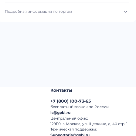
Подробная информация по торгам
Начало торгов:
03.08.2026, 11:59 МСК
Конец торгов:
10.08.2026, 12:06 МСК
Тип аукциона:
Открытые торги
Начальная цена:
3 970 000 ₽
Шаг торгов:
50 000 ₽
Контакты
Кол-во ставок:
-
+7
(
800
)
100-73-65
Регион:
Забайкальский Край
бесплатный звонок по России
ls@gpbl.ru
Центральный офис:
129110, г. Москва, ул. Щепкина, д. 40 стр. 1
Техническая поддержка:
Supportoris@gpbl.ru