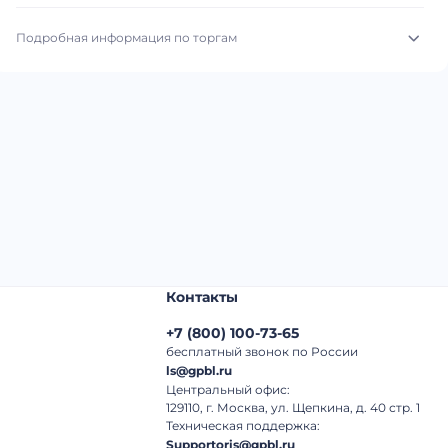
Подробная информация по торгам
Начало торгов:
03.08.2026, 22:26 МСК
Конец торгов:
10.08.2026, 23:26 МСК
Тип аукциона:
Открытые торги
Начальная цена:
1 940 000 ₽
Шаг торгов:
50 000 ₽
Контакты
Кол-во ставок:
-
+7
(
800
)
100-73-65
Регион:
Астраханская Область
бесплатный звонок по России
ls@gpbl.ru
Центральный офис:
129110, г. Москва, ул. Щепкина, д. 40 стр. 1
Техническая поддержка:
Supportoris@gpbl.ru