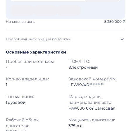
Начальная цена
3 250 000 ₽
Подробная информация по торгам
Основные характеристики
Начало торгов:
03.08.2026, 23:28 МСК
Пробег или моточасы:
ПСМ/ПТС:
Конец торгов:
11.08.2026, 00:28 МСК
-
Электронный
Тип аукциона:
Открытые торги
Кол-во владельцев:
Заводской номер/VIN:
1
LFWKVXR**********
Начальная цена:
3 250 000 ₽
Тип машины:
Марка, модель,
Грузовой
наименование авто:
Шаг торгов:
50 000 ₽
FAW, J6 6x4 Самосвал
Кол-во ставок:
-
Рабочий объем
Мощность двигателя:
двигателя:
375 л.с.
Регион:
Республика Саха (Якутия)