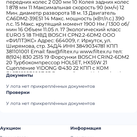
передних колес 2 020 мм 10 Колея задних колес
1 878 мм 11 Максимальная скорость 90 (км/ч) 12
Мин. диаметр разворота 18 м. 13 Двигатель
CA6DM2-39E51 14 Макс. мощность (кВт/л.с.) 390
л.с. 15 Макс. крутящий момент 1900 Нм / 1300 об/
мин 16 Объем 11.05 л. 17 Экологический класс
EURO 5 18 ТНВД BOSCH CPN2.2-6DM2 ООО
«ФИЛТЭКС» Адрес: 664009, г. Иркутск, ул.
Ширямова, стр. 34Д/4 ИНН 3849034781 КПП
381101001 Email: faw@filtex.ru www.filtex.ru тел:
8(924) 830 2515 19 Форсунки BOSCH CRIN2-6DM2
20 Турбокомпрессор HOLSET, HX55W 21
Сцепление YIDONG Ф430 22 КПП с КОМ
FAST,12JSD180T 23 Ведущий мост Hub-reduction
Документы
Ratio 5.263 24 Шины 315/80 R 22.5 25
Автоматический регулятор тормозов Haldex 26
У лота нет прикреплённых документов
Антиблокировочная тормозная система
Проверки
WABCO 27 Узел воздухоосушителя и клапаны
WABCO 28 Кабина со спальным местом да 29
У лота нет прикреплённых документов
Пневматическое сиденье водителя да 30
Сепаратор с подогревом топлива и встроенным
электрическим насосом да 31 Гидравлический
подъемник кабины да 32 Кондиционер да 33
Аукцион
Информация
Автомагнитола да 34 Топливный бак 400 л. 35
Держатель запасного колеса да 36