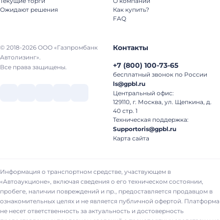
Текущие торги
О компании
Антикоррозийная обработка рамы да 37
Ожидают решения
Как купить?
Система подъема кузова Tianma 38 Подогрев
FAQ
кузова да 39 Противооткатные брусья Да 40
Цвет кабины Белый 41 Цвет кузова Серый
Контакты
© 2018-2026 ООО «Газпромбанк
Автолизинг».
+7
(
800
)
100-73-65
Все права защищены.
бесплатный звонок по России
ls@gpbl.ru
Центральный офис:
129110, г. Москва, ул. Щепкина, д.
40 стр. 1
Техническая поддержка:
Supportoris@gpbl.ru
Карта сайта
Информация о транспортном средстве, участвующем в
«Автоаукционе», включая сведения о его техническом состоянии,
пробеге, наличии повреждений и пр., предоставляется продавцом в
ознакомительных целях и не является публичной офертой. Платформа
не несет ответственность за актуальность и достоверность