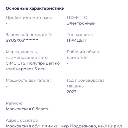
Основные характеристики
Начало торгов:
27.07.2026, 22:26 МСК
Пробег или моточасы:
ПСМ/ПТС:
Конец торгов:
30.07.2026, 09:57 МСК
-
Электронный
Тип аукциона:
Открытые торги
Заводской номер/VIN:
Тип машины:
SYUSX03**********
ПРИЦЕП
Начальная цена:
2 660 000 ₽
Марка, модель,
Рабочий объем
наименование авто:
двигателя:
Шаг торгов:
50 000 ₽
CIMC GTS Полуприцеп ко
-
нтейнеровоз 3 оси
Кол-во ставок:
-
Мощность двигателя:
Год производства
Регион:
Московская Область
-
машины:
2023
Регион:
Московская Область
Адрес осмотра:
Московская обл, г Химки, мкр Подрезково, кв-л Кирил