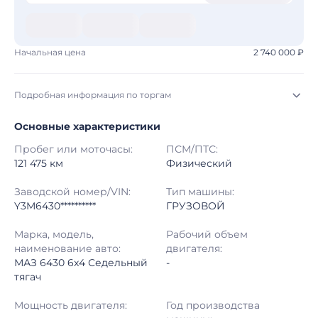
Начальная цена
2 740 000 ₽
Подробная информация по торгам
Основные характеристики
Начало торгов:
03.08.2026, 10:00 МСК
Пробег или моточасы:
ПСМ/ПТС:
Конец торгов:
10.08.2026, 08:15 МСК
121 475 км
Физический
Тип аукциона:
Открытые торги
Заводской номер/VIN:
Тип машины:
Y3M6430**********
ГРУЗОВОЙ
Начальная цена:
2 740 000 ₽
Марка, модель,
Рабочий объем
наименование авто:
двигателя:
Шаг торгов:
50 000 ₽
МАЗ 6430 6x4 Седельный
-
тягач
Кол-во ставок:
-
Мощность двигателя:
Год производства
Регион:
Свердловская Область