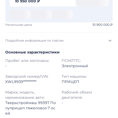
10 950 000 ₽
Начальная цена
10 900 000 ₽
Подробная информация по торгам
Основные характеристики
Начало торгов:
30.07.2026, 16:15 МСК
Пробег или моточасы:
ПСМ/ПТС:
Конец торгов:
10.08.2026, 14:36 МСК
-
Электронный
Тип аукциона:
Открытые торги
Заводской номер/VIN:
Тип машины:
XWL9939**********
ПРИЦЕП
Начальная цена:
10 900 000 ₽
Марка, модель,
Рабочий объем
наименование авто:
двигателя:
Шаг торгов:
50 000 ₽
Тверьстроймаш 99397 По
-
луприцеп тяжеловоз 7 ос
Кол-во ставок:
-
ей