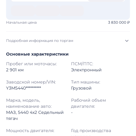
Начальная цена
3 830 000 ₽
Подробная информация по торгам
Основные характеристики
Начало торгов:
04.08.2026, 22:26 МСК
Пробег или моточасы:
ПСМ/ПТС:
Конец торгов:
11.08.2026, 23:26 МСК
2 901 км
Электронный
Тип аукциона:
Открытые торги
Заводской номер/VIN:
Тип машины:
Y3M5440**********
Грузовой
Начальная цена:
3 830 000 ₽
Марка, модель,
Рабочий объем
наименование авто:
двигателя:
Шаг торгов:
50 000 ₽
МАЗ, 5440 4x2 Седельный
-
тягач
Кол-во ставок:
-
Мощность двигателя:
Год производства
Регион:
Адыгея Республика