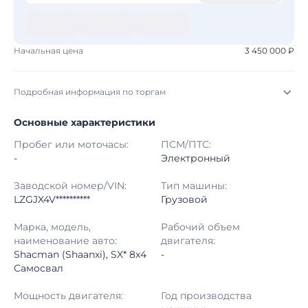
Начальная цена
3 450 000 ₽
Подробная информация по торгам
Основные характеристики
Начало торгов:
05.08.2026, 01:27 МСК
Пробег или моточасы:
ПСМ/ПТС:
Конец торгов:
12.08.2026, 00:20 МСК
-
Электронный
Тип аукциона:
Открытые торги
Заводской номер/VIN:
Тип машины:
LZGJX4V**********
Грузовой
Начальная цена:
3 450 000 ₽
Марка, модель,
Рабочий объем
наименование авто:
двигателя:
Шаг торгов:
50 000 ₽
Shacman (Shaanxi), SX* 8x4
-
Самосвал
Кол-во ставок:
-
Мощность двигателя:
Год производства
Регион:
Забайкальский Край